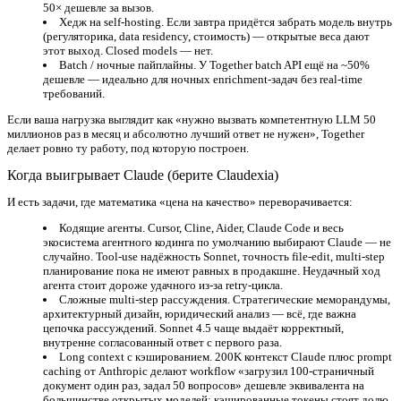
50× дешевле за вызов.
Хедж на self-hosting.
Если завтра придётся забрать модель внутрь
(регуляторика, data residency, стоимость) — открытые веса дают
этот выход. Closed models — нет.
Batch / ночные пайплайны.
У Together batch API ещё на ~50%
дешевле — идеально для ночных enrichment-задач без real-time
требований.
Если ваша нагрузка выглядит как «нужно вызвать компетентную LLM 50
миллионов раз в месяц и абсолютно лучший ответ не нужен», Together
делает ровно ту работу, под которую построен.
Когда выигрывает Claude (берите Claudexia)
И есть задачи, где математика «цена на качество» переворачивается:
Кодящие агенты.
Cursor, Cline, Aider, Claude Code и весь
экосистема агентного кодинга по умолчанию выбирают Claude — не
случайно. Tool-use надёжность Sonnet, точность file-edit, multi-step
планирование пока не имеют равных в продакшне. Неудачный ход
агента стоит дороже удачного из-за retry-цикла.
Сложные multi-step рассуждения.
Стратегические меморандумы,
архитектурный дизайн, юридический анализ — всё, где важна
цепочка рассуждений. Sonnet 4.5 чаще выдаёт корректный,
внутренне согласованный ответ с первого раза.
Long context с кэшированием.
200K контекст Claude плюс prompt
caching от Anthropic делают workflow «загрузил 100-страничный
документ один раз, задал 50 вопросов» дешевле эквивалента на
большинстве открытых моделей: кэшированные токены стоят долю