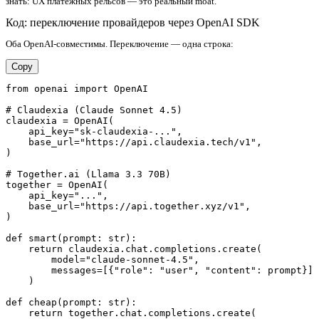
знать: UX платёжных рельсов — это реальный moat.
Код: переключение провайдеров через OpenAI SDK
Оба OpenAI-совместимы. Переключение — одна строка:
Copy
from openai import OpenAI

# Claudexia (Claude Sonnet 4.5)

claudexia = OpenAI(

    api_key="sk-claudexia-...",

    base_url="https://api.claudexia.tech/v1",

)

# Together.ai (Llama 3.3 70B)

together = OpenAI(

    api_key="...",

    base_url="https://api.together.xyz/v1",

)

def smart(prompt: str):

    return claudexia.chat.completions.create(

        model="claude-sonnet-4.5",

        messages=[{"role": "user", "content": prompt}],

    )

def cheap(prompt: str):

    return together.chat.completions.create(
