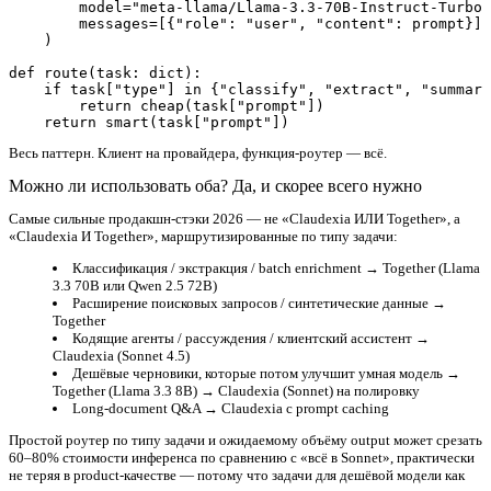
        model="meta-llama/Llama-3.3-70B-Instruct-Turbo"
        messages=[{"role": "user", "content": prompt}],

    )

def route(task: dict):

    if task["type"] in {"classify", "extract", "summari
        return cheap(task["prompt"])

Весь паттерн. Клиент на провайдера, функция-роутер — всё.
Можно ли использовать оба? Да, и скорее всего нужно
Самые сильные продакшн-стэки 2026 — не «Claudexia ИЛИ Together», а
«Claudexia И Together», маршрутизированные по типу задачи:
Классификация / экстракция / batch enrichment
→ Together (Llama
3.3 70B или Qwen 2.5 72B)
Расширение поисковых запросов / синтетические данные
→
Together
Кодящие агенты / рассуждения / клиентский ассистент
→
Claudexia (Sonnet 4.5)
Дешёвые черновики, которые потом улучшит умная модель
→
Together (Llama 3.3 8B) → Claudexia (Sonnet) на полировку
Long-document Q&A
→ Claudexia с prompt caching
Простой роутер по типу задачи и ожидаемому объёму output может срезать
60–80% стоимости инференса по сравнению с «всё в Sonnet», практически
не теряя в product-качестве — потому что задачи для дешёвой модели как