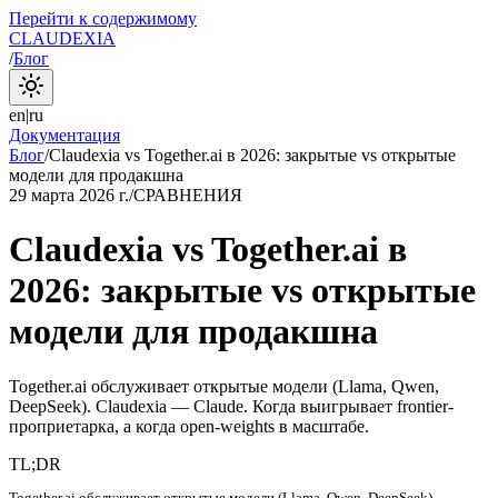
Перейти к содержимому
CLAUDEXIA
/
Блог
en
|
ru
Документация
Блог
/
Claudexia vs Together.ai в 2026: закрытые vs открытые
модели для продакшна
29 марта 2026 г.
/
СРАВНЕНИЯ
Claudexia vs Together.ai в
2026: закрытые vs открытые
модели для продакшна
Together.ai обслуживает открытые модели (Llama, Qwen,
DeepSeek). Claudexia — Claude. Когда выигрывает frontier-
проприетарка, а когда open-weights в масштабе.
TL;DR
Together.ai обслуживает открытые модели (Llama, Qwen, DeepSeek).