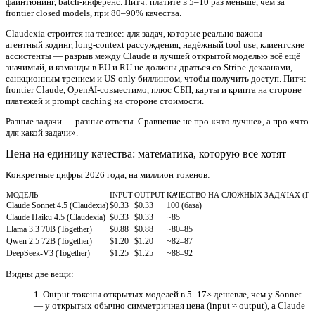
файнтюнинг, batch-инференс. Питч: платите в 5–10 раз меньше, чем за
frontier closed models, при 80–90% качества.
Claudexia
строится на тезисе: для задач, которые реально важны —
агентный кодинг, long-context рассуждения, надёжный tool use, клиентские
ассистенты — разрыв между Claude и лучшей открытой моделью всё ещё
значимый, и команды в EU и RU не должны драться со Stripe-декланами,
санкционным трением и US-only биллингом, чтобы получить доступ. Питч:
frontier Claude, OpenAI-совместимо, плюс СБП, карты и крипта на стороне
платежей и prompt caching на стороне стоимости.
Разные задачи — разные ответы. Сравнение не про «что лучше», а про «что
для какой задачи».
Цена на единицу качества: математика, которую все хотят
Конкретные цифры 2026 года, на миллион токенов:
МОДЕЛЬ
INPUT
OUTPUT
КАЧЕСТВО НА СЛОЖНЫХ ЗАДАЧАХ (ГР
Claude Sonnet 4.5 (Claudexia)
$0.33
$0.33
100 (база)
Claude Haiku 4.5 (Claudexia)
$0.33
$0.33
~85
Llama 3.3 70B (Together)
$0.88
$0.88
~80–85
Qwen 2.5 72B (Together)
$1.20
$1.20
~82–87
DeepSeek-V3 (Together)
$1.25
$1.25
~88–92
Видны две вещи:
Output-токены открытых моделей в 5–17× дешевле, чем у Sonnet
— у открытых обычно симметричная цена (input ≈ output), а Claude