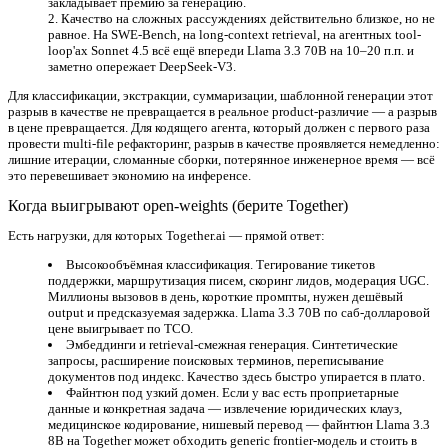
закладывает премию за генерацию.
Качество на сложных рассуждениях действительно близкое, но не
равное.
На SWE-Bench, на long-context retrieval, на агентных tool-
loop'ах Sonnet 4.5 всё ещё впереди Llama 3.3 70B на 10–20 п.п. и
заметно опережает DeepSeek-V3.
Для классификации, экстракции, суммаризации, шаблонной генерации этот
разрыв в качестве не превращается в реальное product-различие — а разрыв
в цене превращается. Для кодящего агента, который должен с первого раза
провести multi-file рефакторинг, разрыв в качестве проявляется немедленно:
лишние итерации, сломанные сборки, потерянное инженерное время — всё
это перевешивает экономию на инференсе.
Когда выигрывают open-weights (берите Together)
Есть нагрузки, для которых Together.ai — прямой ответ:
Высокообъёмная классификация.
Тегирование тикетов
поддержки, маршрутизация писем, скоринг лидов, модерация UGC.
Миллионы вызовов в день, короткие промпты, нужен дешёвый
output и предсказуемая задержка. Llama 3.3 70B по саб-долларовой
цене выигрывает по TCO.
Эмбеддинги и retrieval-смежная генерация.
Синтетические
запросы, расширение поисковых терминов, переписывание
документов под индекс. Качество здесь быстро упирается в плато.
Файнтюн под узкий домен.
Если у вас есть проприетарные
данные и конкретная задача — извлечение юридических клауз,
медицинское кодирование, нишевый перевод — файнтюн Llama 3.3
8B на Together может обходить generic frontier-модель и стоить в