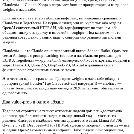
Claudexia — Claude. Когда выигрывает frontier-проприетарка, а когда open-
weights в масштабе.
Если вы хоть раз в 2026 выбирали инференс, вы наверняка сравнивали
Claudexia и Together.ai. На первый взгляд они конкуренты: оба отдают
OpenAI-совместимый HTTP API, оба тарифицируют по токенам, оба
обещают низкую задержку и высокий throughput. Под капотом — это
решения совершенно разных задач с совершенно разными каталогами
моделей.
Claudexia — это Claude-ориентированный шлюз: Sonnet, Haiku, Opus, вся
семья Anthropic с prompt caching, tool use и платёжными рельсами для
EU/RU. Together.ai — крупнейший коммерческий хост
открытых
моделей в
мире: Llama 3.3, Qwen 2.5, DeepSeek-V3, Mixtral и длинный хвост
файнтюнов по агрессивным ценам за токен.
Это честная версия сравнения. Где open-weights в масштабе обходит
проприетарный frontier? Где Claude всё ещё впереди? И — спойлер —
почему большинство продакшн-команд в 2026 запускают оба варианта
одновременно.
Два value-prop в одном абзаце
Together.ai
строится на тезисе: открытые модели догнали «достаточно
хорошо» для большинства задач, и выигрышный ход — хостить их
дешевле, быстрее и надёжнее, чем вы сделаете это сами. Llama 3.3 70B,
Qwen 2.5 72B, DeepSeek-V3 (671B MoE), десятки моделей поменьше — всё
за одним OpenAI-совместимым endpoint. Плюс выделенные эндпоинты,