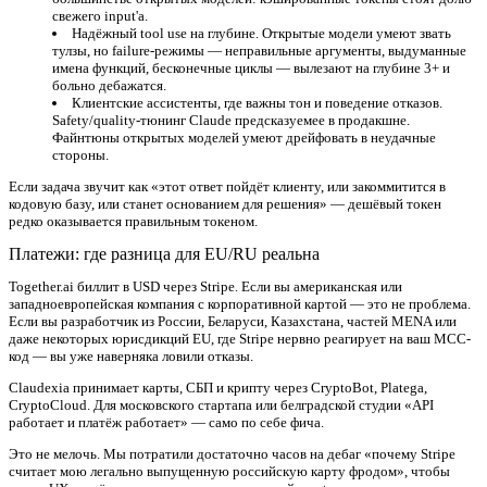
свежего input'а.
Надёжный tool use на глубине.
Открытые модели умеют звать
тулзы, но failure-режимы — неправильные аргументы, выдуманные
имена функций, бесконечные циклы — вылезают на глубине 3+ и
больно дебажатся.
Клиентские ассистенты, где важны тон и поведение отказов.
Safety/quality-тюнинг Claude предсказуемее в продакшне.
Файнтюны открытых моделей умеют дрейфовать в неудачные
стороны.
Если задача звучит как «этот ответ пойдёт клиенту, или закоммитится в
кодовую базу, или станет основанием для решения» — дешёвый токен
редко оказывается правильным токеном.
Платежи: где разница для EU/RU реальна
Together.ai биллит в USD через Stripe. Если вы американская или
западноевропейская компания с корпоративной картой — это не проблема.
Если вы разработчик из России, Беларуси, Казахстана, частей MENA или
даже некоторых юрисдикций EU, где Stripe нервно реагирует на ваш MCC-
код — вы уже наверняка ловили отказы.
Claudexia принимает карты, СБП и крипту через CryptoBot, Platega,
CryptoCloud. Для московского стартапа или белградской студии «API
работает и платёж работает» — само по себе фича.
Это не мелочь. Мы потратили достаточно часов на дебаг «почему Stripe
считает мою легально выпущенную российскую карту фродом», чтобы