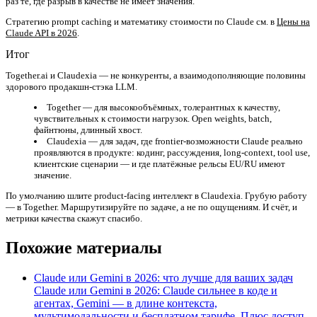
раз те, где разрыв в качестве не имеет значения.
Стратегию prompt caching и математику стоимости по Claude см. в
Цены на
Claude API в 2026
.
Итог
Together.ai и Claudexia — не конкуренты, а взаимодополняющие половины
здорового продакшн-стэка LLM.
Together
— для высокообъёмных, толерантных к качеству,
чувствительных к стоимости нагрузок. Open weights, batch,
файнтюны, длинный хвост.
Claudexia
— для задач, где frontier-возможности Claude реально
проявляются в продукте: кодинг, рассуждения, long-context, tool use,
клиентские сценарии — и где платёжные рельсы EU/RU имеют
значение.
По умолчанию шлите product-facing интеллект в Claudexia. Грубую работу
— в Together. Маршрутизируйте по задаче, а не по ощущениям. И счёт, и
метрики качества скажут спасибо.
Похожие материалы
Claude или Gemini в 2026: что лучше для ваших задач
Claude или Gemini в 2026: Claude сильнее в коде и
агентах, Gemini — в длине контекста,
мультимодальности и бесплатном тарифе. Плюс доступ