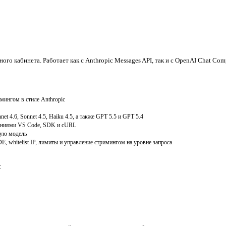
ного кабинета. Работает как с Anthropic Messages API, так и с OpenAI Chat C
мингом в стиле Anthropic
net 4.6, Sonnet 4.5, Haiku 4.5, а также GPT 5.5 и GPT 5.4
ирениями VS Code, SDK и cURL
дую модель
, whitelist IP, лимиты и управление стримингом на уровне запроса
: