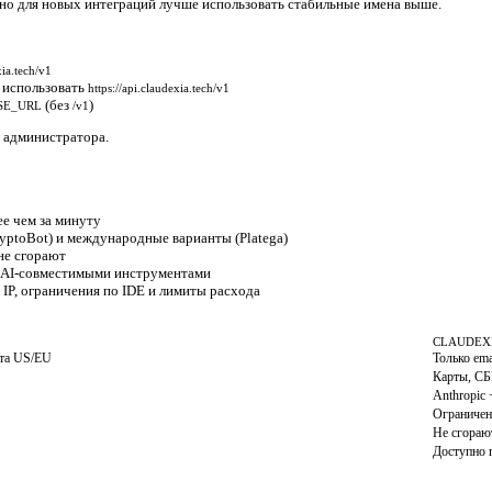
 но для новых интеграций лучше использовать стабильные имена выше.
xia.tech/v1
:
использовать
https://api.claudexia.tech/v1
(без
)
SE_URL
/v1
и администратора.
ее чем за минуту
ryptoBot) и международные варианты (Platega)
не сгорают
penAI-совместимыми инструментами
st IP, ограничения по IDE и лимиты расхода
CLAUDEX
рта US/EU
Только ema
Карты, СБП
Anthropic
Ограничени
Не сгораю
Доступно 