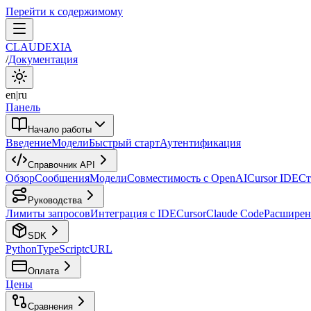
Перейти к содержимому
CLAUDEXIA
/
Документация
en
|
ru
Панель
Начало работы
Введение
Модели
Быстрый старт
Аутентификация
Справочник API
Обзор
Сообщения
Модели
Совместимость с OpenAI
Cursor IDE
Ст
Руководства
Лимиты запросов
Интеграция с IDE
Cursor
Claude Code
Расширен
SDK
Python
TypeScript
cURL
Оплата
Цены
Сравнения