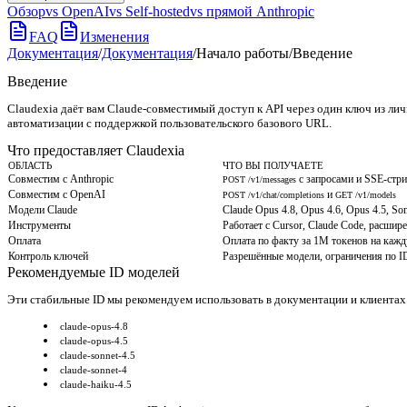
Обзор
vs OpenAI
vs Self-hosted
vs прямой Anthropic
FAQ
Изменения
Документация
/
Документация
/
Начало работы
/
Введение
Введение
Claudexia даёт вам Claude-совместимый доступ к API через один ключ из лич
автоматизации с поддержкой пользовательского базового URL.
Что предоставляет Claudexia
ОБЛАСТЬ
ЧТО ВЫ ПОЛУЧАЕТЕ
Совместим с Anthropic
с запросами и SSE-стри
POST /v1/messages
Совместим с OpenAI
и
POST /v1/chat/completions
GET /v1/models
Модели Claude
Claude Opus 4.8, Opus 4.6, Opus 4.5, Son
Инструменты
Работает с Cursor, Claude Code, расш
Оплата
Оплата по факту за 1M токенов на каж
Контроль ключей
Разрешённые модели, ограничения по IDE
Рекомендуемые ID моделей
Эти стабильные ID мы рекомендуем использовать в документации и клиентах
claude-opus-4.8
claude-opus-4.5
claude-sonnet-4.5
claude-sonnet-4
claude-haiku-4.5