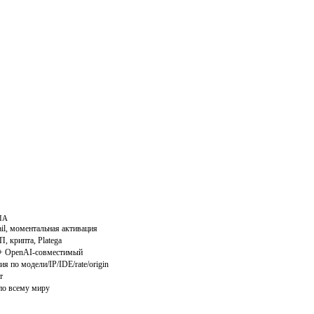
IA
il, моментальная активация
, крипта, Platega
 + OpenAI-совместимый
я по модели/IP/IDE/rate/origin
т
по всему миру