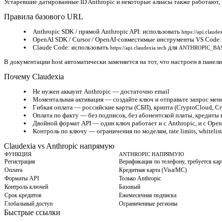
Устаревшие датированные ID Anthropic и некоторые алиасы также работают,
Правила базового URL
Anthropic SDK / прямой Anthropic API
:
использовать
https://api.claude
OpenAI SDK / Cursor / OpenAI-совместимые инструменты VS Code
Claude Code
:
использовать
для
https://api.claudexia.tech
ANTHROPIC_BA
В документации host автоматически заменяется на тот, что настроен в панел
Почему Claudexia
Не нужен аккаунт Anthropic
—
достаточно email
Моментальная активация
—
создайте ключ и отправьте запрос мен
Гибкая оплата
—
российские карты (СБП), крипта (CryptoCloud, C
Оплата по факту
—
без подписок, без абонентской платы, кредиты 
Двойной формат API
—
один ключ работает и с Anthropic, и с O
Контроль по ключу
—
ограничения по моделям, rate limits, whiteli
Claudexia vs Anthropic напрямую
ФУНКЦИЯ
ANTHROPIC НАПРЯМУЮ
Регистрация
Верификация по телефону, требуется ка
Оплата
Кредитная карта (Visa/MC)
Форматы API
Только Anthropic
Контроль ключей
Базовый
Срок кредитов
Ежемесячная подписка
Глобальный доступ
Ограниченные регионы
Быстрые ссылки