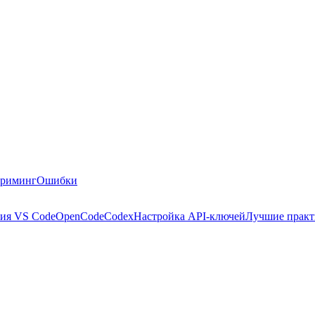
риминг
Ошибки
ия VS Code
OpenCode
Codex
Настройка API-ключей
Лучшие прак