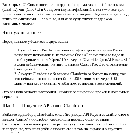
Во-вторых, UI Cursor построен вокруг трёх примитивов — inline-правка
(Cmd+K), чат (Cmd+L) и Composer (мульти-файловый агент) — и все три
прямо выигрывают от более сильной базовой модели. Подмена модели под
этими примитивами — ровно то, для чего существует поддержка
кастомных моделей.
Что нужно заранее
Перед началом убедитесь в двух вещах:
Нужен Cursor Pro.
Бесплатный тариф и 7-дневный триал Pro
не
позволяют
использовать кастомные OpenAI-совместимые модели.
Чтобы увидеть поля "OpenAI API Key" и "Override OpenAI Base URL",
нужна действующая платная подписка Cursor Pro. Это ограничение
Cursor, а не Claudexia.
Аккаунт Claudexia с балансом.
Claudexia работает по факту, так
что небольшого пополнения (5–10 USD эквивалент через СБП,
крипту или карту) хватит, чтобы протестировать весь сценарий.
Это вся поверхность настройки. Никаких расширений, прокси и локальных
серверов.
Шаг 1 — Получите API-ключ Claudexia
Войдите в дашборд Claudexia, откройте раздел
API Keys
и создайте ключ с
меткой "Cursor" (или любой удобной для последующей ротации).
Скопируйте ключ один раз — через минуту вы вставите его в Cursor. Если
заподозрите, что ключ утёк, отзовите его на том же экране и выпустите