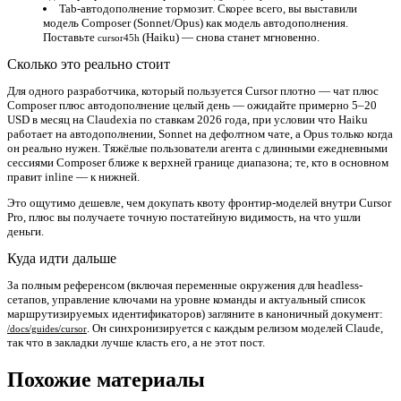
Tab-автодополнение тормозит.
Скорее всего, вы выставили
модель Composer (Sonnet/Opus) как модель автодополнения.
Поставьте
(Haiku) — снова станет мгновенно.
cursor45h
Сколько это реально стоит
Для одного разработчика, который пользуется Cursor плотно — чат плюс
Composer плюс автодополнение целый день — ожидайте примерно
5–20
USD в месяц
на Claudexia по ставкам 2026 года, при условии что Haiku
работает на автодополнении, Sonnet на дефолтном чате, а Opus только когда
он реально нужен. Тяжёлые пользователи агента с длинными ежедневными
сессиями Composer ближе к верхней границе диапазона; те, кто в основном
правит inline — к нижней.
Это ощутимо дешевле, чем докупать квоту фронтир-моделей внутри Cursor
Pro, плюс вы получаете точную постатейную видимость, на что ушли
деньги.
Куда идти дальше
За полным референсом (включая переменные окружения для headless-
сетапов, управление ключами на уровне команды и актуальный список
маршрутизируемых идентификаторов) загляните в каноничный документ:
. Он синхронизируется с каждым релизом моделей Claude,
/docs/guides/cursor
так что в закладки лучше класть его, а не этот пост.
Похожие материалы