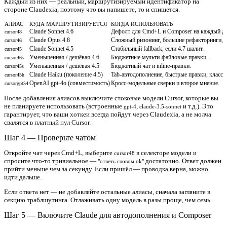
Каждый из них — реальный, маршрутизируемый идентификатор на
стороне Claudexia, поэтому что вы напишете, то и спишется.
АЛИАС
КУДА МАРШРУТИЗИРУЕТСЯ
КОГДА ИСПОЛЬЗОВАТЬ
Claude Sonnet 4.6
Дефолт для Cmd+L и Composer на каждый де
cursor48
Claude Opus 4.8
Сложный ризонинг, большие рефакторинги, п
cursor46
Claude Sonnet 4.5
Стабильный fallback, если 4.7 шалит.
cursor45
Уменьшенная / дешёвая 4.6
Бюджетные мульти-файловые правки.
cursor46s
Уменьшенная / дешёвая 4.5
Бюджетный чат и inline-правки.
cursor45s
Claude Haiku (поколение 4.5)
Tab-автодополнение, быстрые правки, класс
cursor45h
OpenAI gpt-4o (совместимость)
Кросс-модельные сверки и второе мнение.
cursorgpt54
После добавления алиасов
выключите
стоковые модели Cursor, которые вы
не планируете использовать (встроенные
,
и т.д.). Это
gpt-4
claude-3.5-sonnet
гарантирует, что ваши хоткеи всегда пойдут через Claudexia, а не молча
свалятся в платный пул Cursor.
Шаг 4 — Проверьте чатом
Откройте чат через Cmd+L, выберите
в селекторе модели и
cursor48
спросите что-то тривиальное —
достаточно. Ответ должен
"ответь словом ok"
прийти меньше чем за секунду. Если пришёл — проводка верна, можно
идти дальше.
Если ответа нет — не добавляйте остальные алиасы, сначала загляните в
секцию траблшутинга. Отлаживать одну модель в разы проще, чем семь.
Шаг 5 — Включите Claude для автодополнения и Composer