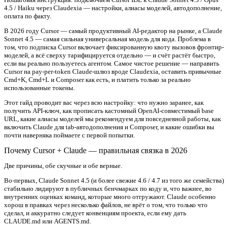
4.5 / Haiku через Claudexia — настройки, алиасы моделей, автодополнение,
оплата по факту.
В 2026 году Cursor — самый продуктивный AI-редактор на рынке, а Claude
Sonnet 4.5 — самая сильная универсальная модель для кода. Проблема в
том, что подписка Cursor включает фиксированную квоту вызовов фронтир-
моделей, а всё сверху тарифицируется отдельно — и счёт растёт быстро,
если вы реально пользуетесь агентом. Самое чистое решение — направить
Cursor на pay-per-token Claude-шлюз вроде Claudexia, оставить привычные
Cmd+K, Cmd+L и Composer как есть, и платить только за реально
использованные токены.
Этот гайд проводит вас через всю настройку: что нужно заранее, как
получить API-ключ, как прописать кастомный OpenAI-совместимый base
URL, какие алиасы моделей мы рекомендуем для повседневной работы, как
включить Claude для tab-автодополнения и Composer, и какие ошибки вы
почти наверняка поймаете с первой попытки.
Почему Cursor + Claude — правильная связка в 2026
Две причины, обе скучные и обе верные.
Во-первых, Claude Sonnet 4.5 (и более свежие 4.6 / 4.7 из того же семейства)
стабильно лидируют в публичных бенчмарках по коду и, что важнее, во
внутренних оценках команд, которые много отгружают. Claude особенно
хорош в правках через несколько файлов, не врёт о том, что только что
сделал, и аккуратно следует конвенциям проекта, если ему дать
CLAUDE.md или AGENTS.md.