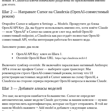
новый: в Claudexia ключи изначально разделены по приложениям именно
для этого.
Шаг 2 — Направьте Cursor на Claudexia (OpenAI-совместимый
режим)
Откройте Cursor и зайдите в
Settings → Models
. Прокрутите до блока
OpenAI API Key
. Да, вы будете использовать именно его, хотя зовёте Claude
— поле "OpenAI" в Cursor на самом деле слот под любой OpenAI-
совместимый endpoint, а Claudexia как раз отдаёт полностью OpenAI-
совместимый API, чтобы интеграция работала без вашего кода.
Заполните ровно два поля:
OpenAI API Key:
ключ из Шага 1.
Override OpenAI Base URL:
https://api.claudexia.tech/v1
Включите тумблер override. Не включайте параллельно нативный Anthropic
API в этом же профиле Cursor — выберите один транспорт. Мы
рекомендуем строго OpenAI-совместимый режим, потому что UI
регистрации кастомных моделей в Cursor завязан на схему OpenAI, а
Claudexia на стороне сервера переводит OpenAI-запросы в вызовы Claude.
Шаг 3 — Добавьте алиасы моделей
Это шаг, на котором ошибается большинство. Cursor не определит
автоматически, какие модели Claude доступны за вашим шлюзом — нужно
явно перечислить идентификаторы, которые он будет отправлять. В той же
панели Models нажмите
+ Add model
и добавьте следующие алиасы.