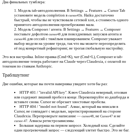
Два финальных тумблера:
Модель tab-автодополнения.
В
Settings → Features → Cursor Tab
установите модель completion в
. Haiku достаточно
cursor45h
быстрый, чтобы вы не чувствовали сетевой хоп, а стоимость одного
принятого автодополнения пренебрежимо мала.
Модель Composer / агента.
В
Settings → Features → Composer
поставьте дефолтом
для повседневных запусков агента и
cursor48
для сессий с тяжёлым планированием. Composer уважает
cursor46
выбор модели на уровне треда, так что вы можете переопределить
её под конкретный рефакторинг, не трогая глобальную настройку.
Это вся настройка. Inline-правка (Cmd+K), чат (Cmd+L), Composer и tab-
автодополнение теперь работают на Claude через Claudexia, с оплатой по
токенам по ставкам Anthropic.
Траблшутинг
Две ошибки, которые вы почти наверняка увидите хотя бы раз:
HTTP 401 / "invalid API key".
Ключ Claudexia неверный, отозван
или содержит лишний пробел в конце. Перекопируйте из дашборда и
вставьте снова. Cursor не обрезает хвостовые пробелы.
HTTP 404 / "model not found".
Алиас, который вы вписали в
Cursor, не совпадает с моделью, зарегистрированной на стороне
Claudexia. Перепроверьте написание —
, не
и не
cursor48
Cursor47
. Алиасы регистрозависимы.
cursor-47
Большая задержка на первом запросе.
Холодный кэш. Сделайте
один прогревочный запрос — следующий улетит быстро. Это не баг.