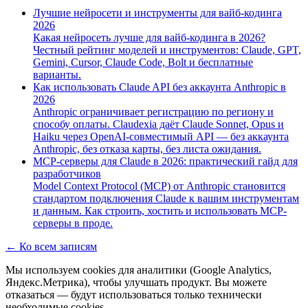
Лучшие нейросети и инструменты для вайб-кодинга
2026
Какая нейросеть лучше для вайб-кодинга в 2026?
Честный рейтинг моделей и инструментов: Claude, GPT,
Gemini, Cursor, Claude Code, Bolt и бесплатные
варианты.
Как использовать Claude API без аккаунта Anthropic в
2026
Anthropic ограничивает регистрацию по региону и
способу оплаты. Claudexia даёт Claude Sonnet, Opus и
Haiku через OpenAI-совместимый API — без аккаунта
Anthropic, без отказа карты, без листа ожидания.
MCP-серверы для Claude в 2026: практический гайд для
разработчиков
Model Context Protocol (MCP) от Anthropic становится
стандартом подключения Claude к вашим инструментам
и данным. Как строить, хостить и использовать MCP-
серверы в проде.
←
Ко всем записям
Мы используем cookies для аналитики (Google Analytics,
Яндекс.Метрика), чтобы улучшать продукт. Вы можете
отказаться — будут использоваться только технически
необходимые cookies.