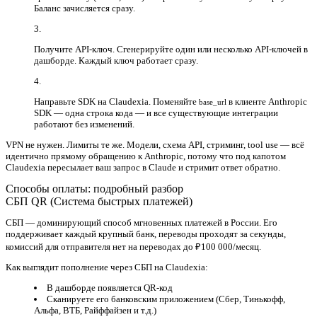
Баланс зачисляется сразу.
Получите API-ключ.
Сгенерируйте один или несколько API-ключей в
дашборде. Каждый ключ работает сразу.
Направьте SDK на Claudexia.
Поменяйте
в клиенте Anthropic
base_url
SDK — одна строка кода — и все существующие интеграции
работают без изменений.
VPN не нужен. Лимиты те же. Модели, схема API, стриминг, tool use — всё
идентично прямому обращению к Anthropic, потому что под капотом
Claudexia пересылает ваш запрос в Claude и стримит ответ обратно.
Способы оплаты: подробный разбор
СБП QR (Система быстрых платежей)
СБП — доминирующий способ мгновенных платежей в России. Его
поддерживает каждый крупный банк, переводы проходят за секунды,
комиссий для отправителя нет на переводах до ₽100 000/месяц.
Как выглядит пополнение через СБП на Claudexia:
В дашборде появляется QR-код
Сканируете его банковским приложением (Сбер, Тинькофф,
Альфа, ВТБ, Райффайзен и т.д.)