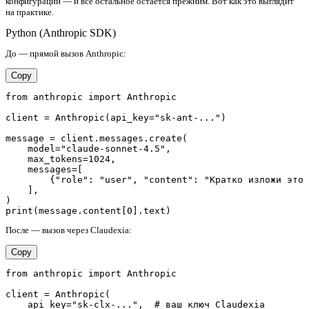
конфигурации — и всё остальное остаётся прежним. Вот как это выглядит
на практике.
Python (Anthropic SDK)
До — прямой вызов Anthropic:
Copy
from anthropic import Anthropic

client = Anthropic(api_key="sk-ant-...")

message = client.messages.create(

    model="claude-sonnet-4.5",

    max_tokens=1024,

    messages=[

        {"role": "user", "content": "Кратко изложи этот
    ],

)

После — вызов через Claudexia:
Copy
from anthropic import Anthropic

client = Anthropic(

    api_key="sk-clx-...",  # ваш ключ Claudexia
