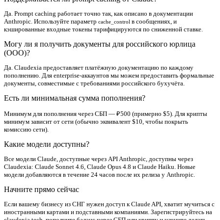
Да. Prompt caching работает точно так, как описано в документации
Anthropic. Используйте параметр
в сообщениях, и
cache_control
кэшированные входные токены тарифицируются по сниженной ставке.
Могу ли я получить документы для российского юрлица
(ООО)?
Да. Claudexia предоставляет платёжную документацию по каждому
пополнению. Для enterprise-аккаунтов мы можем предоставить формальные
документы, совместимые с требованиями российского бухучёта.
Есть ли минимальная сумма пополнения?
Минимум для пополнения через СБП — ₽500 (примерно $5). Для крипты
минимум зависит от сети (обычно эквивалент $10, чтобы покрыть
комиссию сети).
Какие модели доступны?
Все модели Claude, доступные через API Anthropic, доступны через
Claudexia: Claude Sonnet 4.6, Claude Opus 4.8 и Claude Haiku. Новые
модели добавляются в течение 24 часов после их релиза у Anthropic.
Начните прямо сейчас
Если вашему бизнесу из СНГ нужен доступ к Claude API, хватит мучиться с
иностранными картами и подставными компаниями. Зарегистрируйтесь на
claudexia.tech
, пополните баланс через СБП или крипту и начните делать