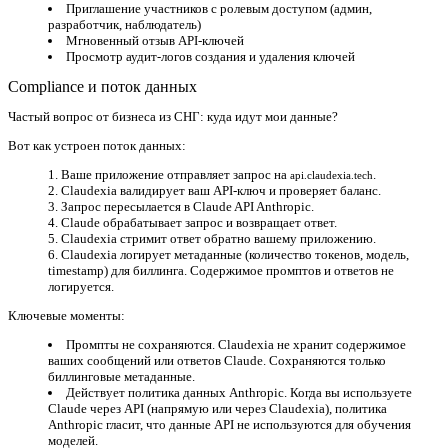
Приглашение участников с ролевым доступом (админ,
разработчик, наблюдатель)
Мгновенный отзыв API-ключей
Просмотр аудит-логов создания и удаления ключей
Compliance и поток данных
Частый вопрос от бизнеса из СНГ: куда идут мои данные?
Вот как устроен поток данных:
Ваше приложение отправляет запрос на
.
api.claudexia.tech
Claudexia валидирует ваш API-ключ и проверяет баланс.
Запрос пересылается в Claude API Anthropic.
Claude обрабатывает запрос и возвращает ответ.
Claudexia стримит ответ обратно вашему приложению.
Claudexia логирует метаданные (количество токенов, модель,
timestamp) для биллинга.
Содержимое промптов и ответов не
логируется.
Ключевые моменты:
Промпты не сохраняются.
Claudexia не хранит содержимое
ваших сообщений или ответов Claude. Сохраняются только
биллинговые метаданные.
Действует политика данных Anthropic.
Когда вы используете
Claude через API (напрямую или через Claudexia), политика
Anthropic гласит, что данные API не используются для обучения
моделей.