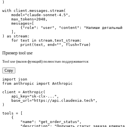
)

with client.messages.stream(

    model="claude-sonnet-4.5",

    max_tokens=2048,

    messages=[

        {"role": "user", "content": "Напиши детальный а
    ],

) as stream:

    for text in stream.text_stream:

Пример tool use
Tool use (вызов функций) полностью поддерживается:
Copy
import json

from anthropic import Anthropic

client = Anthropic(

    api_key="sk-clx-...",

    base_url="https://api.claudexia.tech",

)

tools = [

    {

        "name": "get_order_status",

        "description": "Получить статус заказа клиента 