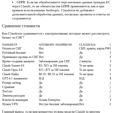
GDPR.
Если вы обрабатываете персональные данные граждан ЕС
через Claude, те же обязательства GDPR применяются, как и при
прямом использовании Anthropic. Claudexia не добавляет
дополнительной обработки данных, поскольку промпты и ответы не
сохраняются.
Сравнение стоимости
Как Claudexia сравнивается с альтернативами, которые может рассмотреть
бизнес из СНГ?
ПАРАМЕТР
ANTHROPIC НАПРЯМУЮ
CLAUDEXIA
OP
Оплата из СНГ
Нет
СБП, крипта, карты РФ
Не
Рублёвый биллинг
Нет
Да
Не
Принимают юрлицо из СНГ
Нет
Да
Не
Время создания аккаунта
Заблокировано для СНГ
2 минуты
За
Claude Sonnet 4.6
$3 / $15 за 1M токенов
Те же цены
Н
Claude Opus 4.8
$15 / $75 за 1M токенов
Те же цены
Н
Claude Haiku
$0.33 / $0.33 за 1M токенов
Те же цены
Н
GPT-4.1 эквивалент
Н/Д
Н/Д
$2
Prompt caching
Да
Да
Да
Стриминг
Да
Да
Да
Tool use
Да
Да
Да
Лимиты расходов
Да
Да
Да
Ключи по командам
Только Enterprise
Да
То
Нужен VPN
Нет (но биллинг заблокирован)
Нет
Не
Главный вывод: если вам конкретно нужны модели Claude (а многим