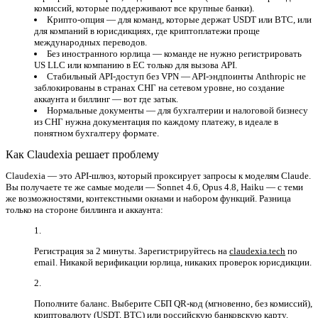
комиссий, которые поддерживают все крупные банки).
Крипто-опция
— для команд, которые держат USDT или BTC, или
для компаний в юрисдикциях, где криптоплатежи проще
международных переводов.
Без иностранного юрлица
— команде не нужно регистрировать
US LLC или компанию в ЕС только для вызова API.
Стабильный API-доступ без VPN
— API-эндпоинты Anthropic не
заблокированы в странах СНГ на сетевом уровне, но создание
аккаунта и биллинг — вот где затык.
Нормальные документы
— для бухгалтерии и налоговой бизнесу
из СНГ нужна документация по каждому платежу, в идеале в
понятном бухгалтеру формате.
Как Claudexia решает проблему
Claudexia — это API-шлюз, который проксирует запросы к моделям Claude.
Вы получаете те же самые модели — Sonnet 4.6, Opus 4.8, Haiku — с теми
же возможностями, контекстными окнами и набором функций. Разница
только на стороне биллинга и аккаунта:
Регистрация за 2 минуты.
Зарегистрируйтесь на
claudexia.tech
по
email. Никакой верификации юрлица, никаких проверок юрисдикции.
Пополните баланс.
Выберите СБП QR-код (мгновенно, без комиссий),
криптовалюту (USDT, BTC) или российскую банковскую карту.