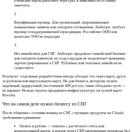
узбекские карты работают через раз, в зависимости от банка-
эмитента.
Верификация юрлица.
Для организаций, запрашивающих
повышенные лимиты или enterprise-соглашения, Anthropic требует
юрлицо в поддерживаемой юрисдикции. Российское ООО или
казахское ТОО не подходят.
Нет инвойсинга для СНГ.
Anthropic предлагает инвойсный биллинг
для enterprise-клиентов, но отдел продаж не подключает компании,
зарегистрированные в СНГ. Рублёвых или тенговых инвойсов не
существует.
Результат: отдельные разработчики иногда обходят это через карту друга
за рубежом или виртуальную карту. Но для бизнеса, которому нужен
надёжный, аудируемый, постоянный API-доступ, такие обходные пути —
не вариант. Нельзя строить продакшен-инфраструктуру на чужой карте
Revolut.
Что на самом деле нужно бизнесу из СНГ
После общения с сотнями команд из СНГ, строящих продукты на Claude,
требования одинаковы:
Оплата в рублях
— платить с расчётного счёта или
корпоративной карты, в идеале через СБП (мгновенные переводы без