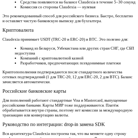
Средства появляются на балансе Claudexia в течение 5–30 секунд
Комиссия со стороны Claudexia — нулевая
Это рекомендованный способ для российского бизнеса. Быстро, бесплатно
и оставляет чистую банковскую выписку для бухгалтера.
Криптовалюта
Claudexia принимает USDT (TRC-20 и ERC-20) и BTC. Это полезно для:
Команд из Беларуси, Узбекистана или других стран СНГ, где СБП
недоступна
Компаний с криптовалютной казной
Разработчиков, предпочитающих псевдонимные платежи
Криптопополнения подтверждаются после стандартного количества
сетевых подтверждений (1 для TRC-20, 12 для ERC-20, 2 для BTC). Баланс
зачисляется автоматически.
Российские банковские карты
Для пополнений работают стандартные Visa и Mastercard, выпущенные
российскими банками. Карты МИР тоже поддерживаются. Платёж
обрабатывается внутри страны, поэтому нет комиссии за международную
транзакцию или конвертацию валюты.
Руководство по интеграции: drop-in замена SDK
Вся архитектура Claudexia построена так, что вы меняете одну строку