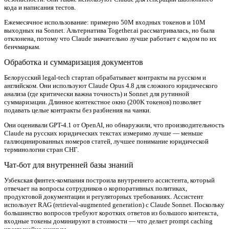
кода и написания тестов.
Ежемесячное использование: примерно 50M входных токенов и 10M
выходных на Sonnet. Альтернатива Together.ai рассматривалась, но была
отклонена, потому что Claude значительно лучше работает с кодом по их
бенчмаркам.
Обработка и суммаризация документов
Белорусский legal-tech стартап обрабатывает контракты на русском и
английском. Они используют Claude Opus 4.8 для сложного юридического
анализа (где критически важна точность) и Sonnet для рутинной
суммаризации. Длинное контекстное окно (200K токенов) позволяет
подавать целые контракты без разбиения на чанки.
Они оценивали GPT-4.1 от OpenAI, но обнаружили, что производительность
Claude на русских юридических текстах измеримо лучше — меньше
галлюцинированных номеров статей, лучшее понимание юридической
терминологии стран СНГ.
Чат-бот для внутренней базы знаний
Узбекская финтех-компания построила внутреннего ассистента, который
отвечает на вопросы сотрудников о корпоративных политиках,
продуктовой документации и регуляторных требованиях. Ассистент
использует RAG (retrieval-augmented generation) с Claude Sonnet. Поскольку
большинство вопросов требуют коротких ответов из большого контекста,
входные токены доминируют в стоимости — что делает prompt caching