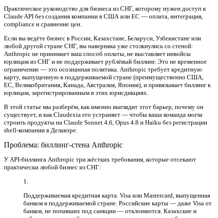
Практическое руководство для бизнеса из СНГ, которому нужен доступ к
Claude API без создания компании в США или ЕС — оплата, интеграция,
compliance и сравнение цен.
Если вы ведёте бизнес в России, Казахстане, Беларуси, Узбекистане или
любой другой стране СНГ, вы наверняка уже столкнулись со стеной:
Anthropic не принимает ваш способ оплаты, не выставляет инвойсы
юрлицам из СНГ и не поддерживает рублёвый биллинг. Это не временное
ограничение — это осознанная политика. Anthropic требует кредитную
карту, выпущенную в поддерживаемой стране (преимущественно США,
ЕС, Великобритания, Канада, Австралия, Япония), и привязывает биллинг к
юрлицам, зарегистрированным в этих юрисдикциях.
В этой статье мы разберём, как именно выглядит этот барьер, почему он
существует, и как Claudexia его устраняет — чтобы ваша команда могла
строить продукты на Claude Sonnet 4.6, Opus 4.8 и Haiku без регистрации
shell-компании в Делавэре.
Проблема: биллинг-стена Anthropic
У API-биллинга Anthropic три жёстких требования, которые отсекают
практически любой бизнес из СНГ:
Поддерживаемая кредитная карта.
Visa или Mastercard, выпущенная
банком в поддерживаемой стране. Российские карты — даже Visa от
банков, не попавших под санкции — отклоняются. Казахские и