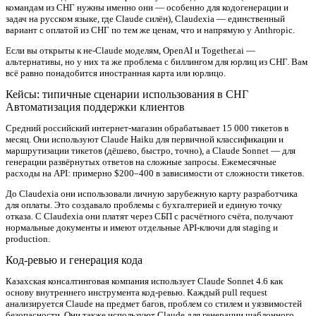
командам из СНГ нужны именно они — особенно для кодогенерации и
задач на русском языке, где Claude силён), Claudexia — единственный
вариант с оплатой из СНГ по тем же ценам, что и напрямую у Anthropic.
Если вы открыты к не-Claude моделям, OpenAI и Together.ai —
альтернативы, но у них та же проблема с биллингом для юрлиц из СНГ. Вам
всё равно понадобится иностранная карта или юрлицо.
Кейсы: типичные сценарии использования в СНГ
Автоматизация поддержки клиентов
Средний российский интернет-магазин обрабатывает 15 000 тикетов в
месяц. Они используют Claude Haiku для первичной классификации и
маршрутизации тикетов (дёшево, быстро, точно), а Claude Sonnet — для
генерации развёрнутых ответов на сложные запросы. Ежемесячные
расходы на API: примерно $200–400 в зависимости от сложности тикетов.
До Claudexia они использовали личную зарубежную карту разработчика
для оплаты. Это создавало проблемы с бухгалтерией и единую точку
отказа. С Claudexia они платят через СБП с расчётного счёта, получают
нормальные документы и имеют отдельные API-ключи для staging и
production.
Код-ревью и генерация кода
Казахская консалтинговая компания использует Claude Sonnet 4.6 как
основу внутреннего инструмента код-ревью. Каждый pull request
анализируется Claude на предмет багов, проблем со стилем и уязвимостей
безопасности. Они также используют Claude для генерации шаблонного