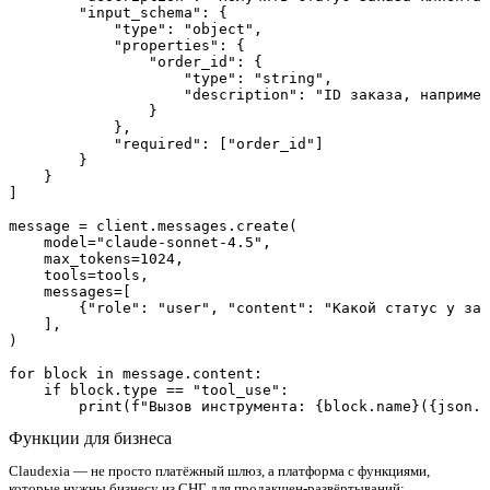
        "input_schema": {

            "type": "object",

            "properties": {

                "order_id": {

                    "type": "string",

                    "description": "ID заказа, например
                }

            },

            "required": ["order_id"]

        }

    }

]

message = client.messages.create(

    model="claude-sonnet-4.5",

    max_tokens=1024,

    tools=tools,

    messages=[

        {"role": "user", "content": "Какой статус у зак
    ],

)

for block in message.content:

    if block.type == "tool_use":

Функции для бизнеса
Claudexia — не просто платёжный шлюз, а платформа с функциями,
которые нужны бизнесу из СНГ для продакшен-развёртываний: