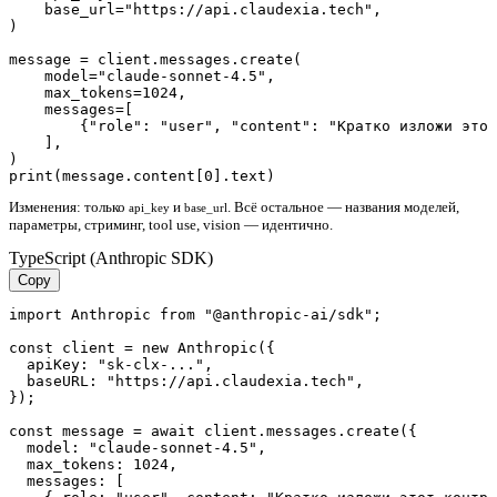
    base_url="https://api.claudexia.tech",

)

message = client.messages.create(

    model="claude-sonnet-4.5",

    max_tokens=1024,

    messages=[

        {"role": "user", "content": "Кратко изложи этот
    ],

)

Изменения: только
и
. Всё остальное — названия моделей,
api_key
base_url
параметры, стриминг, tool use, vision — идентично.
TypeScript (Anthropic SDK)
Copy
import Anthropic from "@anthropic-ai/sdk";

const client = new Anthropic({

  apiKey: "sk-clx-...",

  baseURL: "https://api.claudexia.tech",

});

const message = await client.messages.create({

  model: "claude-sonnet-4.5",

  max_tokens: 1024,

  messages: [
