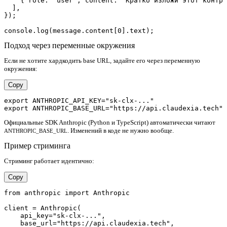
    { role: "user", content: "Кратко изложи этот контра
  ],

});

Подход через переменные окружения
Если не хотите хардкодить base URL, задайте его через переменную
окружения:
Copy
export ANTHROPIC_API_KEY="sk-clx-..."

Официальные SDK Anthropic (Python и TypeScript) автоматически читают
. Изменений в коде не нужно вообще.
ANTHROPIC_BASE_URL
Пример стриминга
Стриминг работает идентично:
Copy
from anthropic import Anthropic

client = Anthropic(

    api_key="sk-clx-...",

    base_url="https://api.claudexia.tech",
