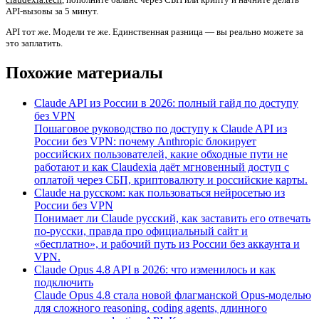
API-вызовы за 5 минут.
API тот же. Модели те же. Единственная разница — вы реально можете за
это заплатить.
Похожие материалы
Claude API из России в 2026: полный гайд по доступу
без VPN
Пошаговое руководство по доступу к Claude API из
России без VPN: почему Anthropic блокирует
российских пользователей, какие обходные пути не
работают и как Claudexia даёт мгновенный доступ с
оплатой через СБП, криптовалюту и российские карты.
Claude на русском: как пользоваться нейросетью из
России без VPN
Понимает ли Claude русский, как заставить его отвечать
по-русски, правда про официальный сайт и
«бесплатно», и рабочий путь из России без аккаунта и
VPN.
Claude Opus 4.8 API в 2026: что изменилось и как
подключить
Claude Opus 4.8 стала новой флагманской Opus-моделью
для сложного reasoning, coding agents, длинного