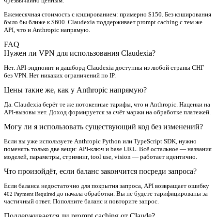
чрезвычайно ценным.
Ежемесячная стоимость с кэшированием: примерно $150. Без кэширования
было бы ближе к $600. Claudexia поддерживает prompt caching с тем же
API, что и Anthropic напрямую.
FAQ
Нужен ли VPN для использования Claudexia?
Нет. API-эндпоинт и дашборд Claudexia доступны из любой страны СНГ
без VPN. Нет никаких ограничений по IP.
Цены такие же, как у Anthropic напрямую?
Да. Claudexia берёт те же потокенные тарифы, что и Anthropic. Наценки на
API-вызовы нет. Доход формируется за счёт маржи на обработке платежей.
Могу ли я использовать существующий код без изменений?
Если вы уже используете Anthropic Python или TypeScript SDK, нужно
поменять только две вещи: API-ключ и base URL. Всё остальное — названия
моделей, параметры, стриминг, tool use, vision — работает идентично.
Что произойдёт, если баланс закончится посреди запроса?
Если баланса недостаточно для покрытия запроса, API возвращает ошибку
до начала обработки. Вы не будете тарифицированы за
402 Payment Required
частичный ответ. Пополните баланс и повторите запрос.
Поддерживается ли prompt caching от Claude?