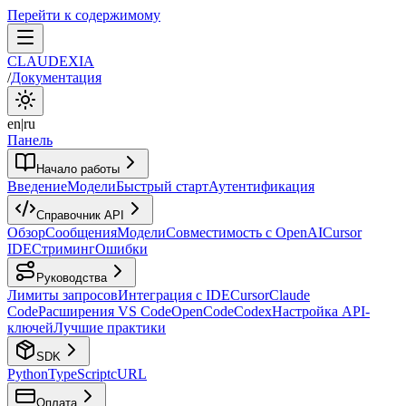
Перейти к содержимому
CLAUDEXIA
/
Документация
en
|
ru
Панель
Начало работы
Введение
Модели
Быстрый старт
Аутентификация
Справочник API
Обзор
Сообщения
Модели
Совместимость с OpenAI
Cursor
IDE
Стриминг
Ошибки
Руководства
Лимиты запросов
Интеграция с IDE
Cursor
Claude
Code
Расширения VS Code
OpenCode
Codex
Настройка API-
ключей
Лучшие практики
SDK
Python
TypeScript
cURL
Оплата