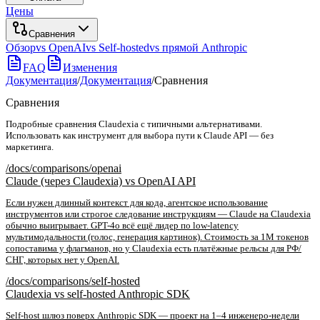
Цены
Сравнения
Обзор
vs OpenAI
vs Self-hosted
vs прямой Anthropic
FAQ
Изменения
Документация
/
Документация
/
Сравнения
Сравнения
Подробные сравнения Claudexia с типичными альтернативами.
Использовать как инструмент для выбора пути к Claude API — без
маркетинга.
/docs/comparisons/
openai
Claude (через Claudexia) vs OpenAI API
Если нужен длинный контекст для кода, агентское использование
инструментов или строгое следование инструкциям — Claude на Claudexia
обычно выигрывает. GPT-4o всё ещё лидер по low-latency
мультимодальности (голос, генерация картинок). Стоимость за 1M токенов
сопоставима у флагманов, но у Claudexia есть платёжные рельсы для РФ/
СНГ, которых нет у OpenAI.
/docs/comparisons/
self-hosted
Claudexia vs self-hosted Anthropic SDK
Self-host шлюз поверх Anthropic SDK — проект на 1–4 инженеро-недели