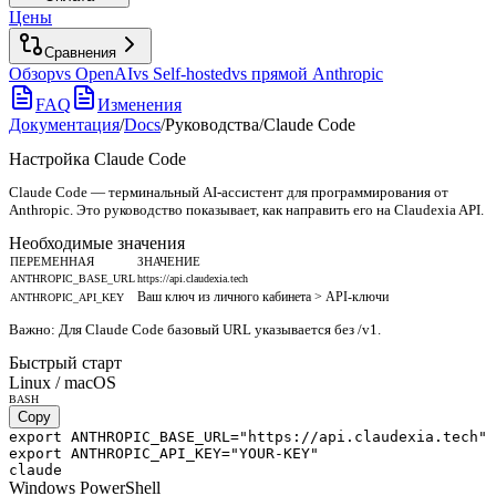
Цены
Сравнения
Обзор
vs OpenAI
vs Self-hosted
vs прямой Anthropic
FAQ
Изменения
Документация
/
Docs
/
Руководства
/
Claude Code
Настройка Claude Code
Claude Code — терминальный AI-ассистент для программирования от
Anthropic. Это руководство показывает, как направить его на Claudexia API.
Необходимые значения
ПЕРЕМЕННАЯ
ЗНАЧЕНИЕ
ANTHROPIC_BASE_URL
https://api.claudexia.tech
Ваш ключ из личного кабинета > API-ключи
ANTHROPIC_API_KEY
Важно:
Для Claude Code базовый URL указывается без /v1.
Быстрый старт
Linux / macOS
BASH
Copy
export ANTHROPIC_BASE_URL="https://api.claudexia.tech"

export ANTHROPIC_API_KEY="YOUR-KEY"

claude
Windows PowerShell