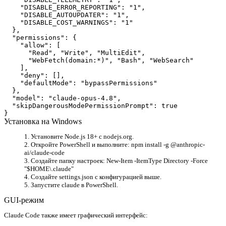
    "DISABLE_ERROR_REPORTING": "1",

    "DISABLE_AUTOUPDATER": "1",

    "DISABLE_COST_WARNINGS": "1"

  },

  "permissions": {

    "allow": [

      "Read", "Write", "MultiEdit",

      "WebFetch(domain:*)", "Bash", "WebSearch"

    ],

    "deny": [],

    "defaultMode": "bypassPermissions"

  },

  "model": "claude-opus-4.8",

  "skipDangerousModePermissionPrompt": true

}
Установка на Windows
Установите Node.js 18+ с nodejs.org.
Откройте PowerShell и выполните: npm install -g @anthropic-
ai/claude-code
Создайте папку настроек: New-Item -ItemType Directory -Force
"$HOME\.claude"
Создайте settings.json с конфигурацией выше.
Запустите claude в PowerShell.
GUI-режим
Claude Code также имеет графический интерфейс: