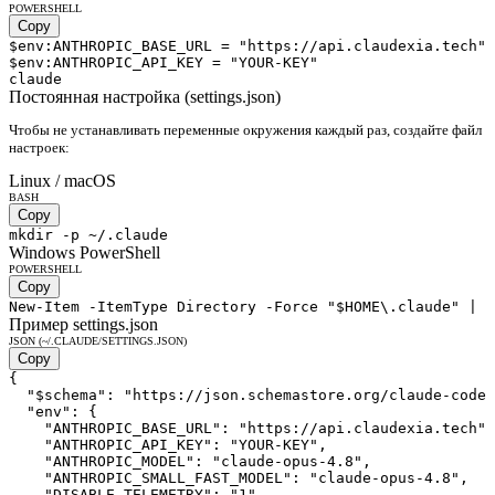
POWERSHELL
Copy
$env:ANTHROPIC_BASE_URL = "https://api.claudexia.tech"

$env:ANTHROPIC_API_KEY = "YOUR-KEY"

claude
Постоянная настройка (settings.json)
Чтобы не устанавливать переменные окружения каждый раз, создайте файл
настроек:
Linux / macOS
BASH
Copy
mkdir -p ~/.claude
Windows PowerShell
POWERSHELL
Copy
New-Item -ItemType Directory -Force "$HOME\.claude" | O
Пример settings.json
JSON (~/.CLAUDE/SETTINGS.JSON)
Copy
{

  "$schema": "https://json.schemastore.org/claude-code-
  "env": {

    "ANTHROPIC_BASE_URL": "https://api.claudexia.tech",

    "ANTHROPIC_API_KEY": "YOUR-KEY",

    "ANTHROPIC_MODEL": "claude-opus-4.8",

    "ANTHROPIC_SMALL_FAST_MODEL": "claude-opus-4.8",

    "DISABLE_TELEMETRY": "1",
