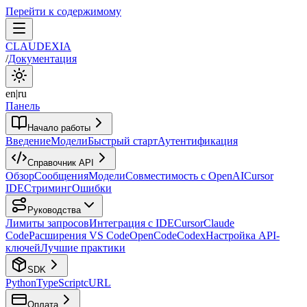
Перейти к содержимому
CLAUDEXIA
/
Документация
en
|
ru
Панель
Начало работы
Введение
Модели
Быстрый старт
Аутентификация
Справочник API
Обзор
Сообщения
Модели
Совместимость с OpenAI
Cursor
IDE
Стриминг
Ошибки
Руководства
Лимиты запросов
Интеграция с IDE
Cursor
Claude
Code
Расширения VS Code
OpenCode
Codex
Настройка API-
ключей
Лучшие практики
SDK
Python
TypeScript
cURL
Оплата