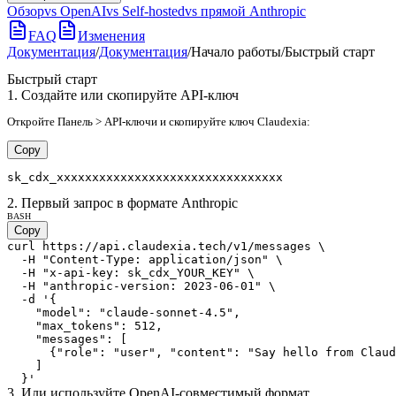
Обзор
vs OpenAI
vs Self-hosted
vs прямой Anthropic
FAQ
Изменения
Документация
/
Документация
/
Начало работы
/
Быстрый старт
Быстрый старт
1. Создайте или скопируйте API-ключ
Откройте Панель > API-ключи и скопируйте ключ Claudexia:
Copy
sk_cdx_xxxxxxxxxxxxxxxxxxxxxxxxxxxxxxxx
2. Первый запрос в формате Anthropic
BASH
Copy
curl https://api.claudexia.tech/v1/messages \

  -H "Content-Type: application/json" \

  -H "x-api-key: sk_cdx_YOUR_KEY" \

  -H "anthropic-version: 2023-06-01" \

  -d '{

    "model": "claude-sonnet-4.5",

    "max_tokens": 512,

    "messages": [

      {"role": "user", "content": "Say hello from Claud
    ]

  }'
3. Или используйте OpenAI-совместимый формат