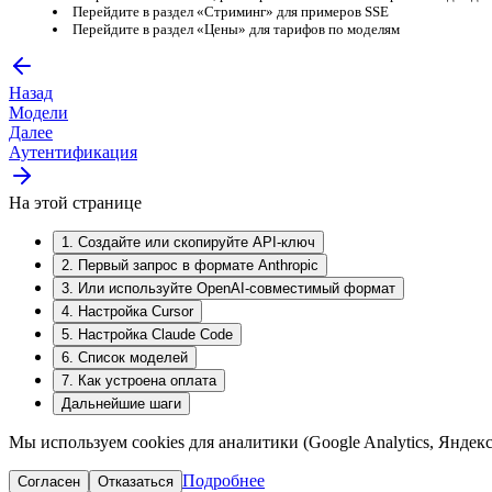
Перейдите в раздел «Стриминг» для примеров SSE
Перейдите в раздел «Цены» для тарифов по моделям
Назад
Модели
Далее
Аутентификация
На этой странице
1. Создайте или скопируйте API-ключ
2. Первый запрос в формате Anthropic
3. Или используйте OpenAI-совместимый формат
4. Настройка Cursor
5. Настройка Claude Code
6. Список моделей
7. Как устроена оплата
Дальнейшие шаги
Мы используем cookies для аналитики (Google Analytics, Яндек
Подробнее
Согласен
Отказаться