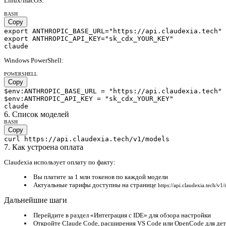
Linux/macOS
:
BASH
Copy
export ANTHROPIC_BASE_URL="https://api.claudexia.tech"

export ANTHROPIC_API_KEY="sk_cdx_YOUR_KEY"

claude
Windows PowerShell
:
POWERSHELL
Copy
$env:ANTHROPIC_BASE_URL = "https://api.claudexia.tech"

$env:ANTHROPIC_API_KEY = "sk_cdx_YOUR_KEY"

claude
6. Список моделей
BASH
Copy
curl https://api.claudexia.tech/v1/models
7. Как устроена оплата
Claudexia использует оплату по факту:
Вы платите за 1 млн токенов по каждой модели
Актуальные тарифы доступны на странице
https://api.claudexia.tech/v1
Дальнейшие шаги
Перейдите в раздел «Интеграция с IDE» для обзора настройки
Откройте Claude Code, расширения VS Code или OpenCode для де