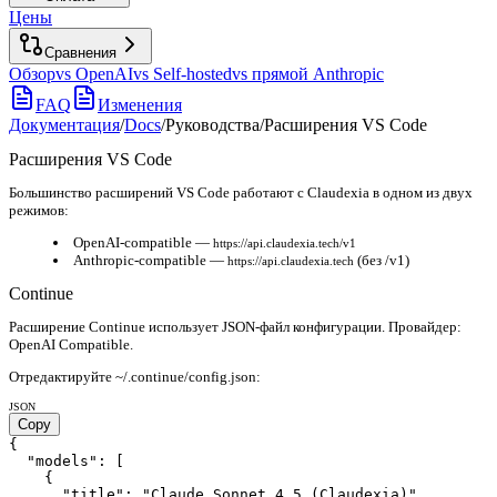
Цены
Сравнения
Обзор
vs OpenAI
vs Self-hosted
vs прямой Anthropic
FAQ
Изменения
Документация
/
Docs
/
Руководства
/
Расширения VS Code
Расширения VS Code
Большинство расширений VS Code работают с Claudexia в одном из двух
режимов:
OpenAI-compatible
—
https://api.claudexia.tech/v1
Anthropic-compatible
—
(
без /v1
)
https://api.claudexia.tech
Continue
Расширение Continue использует JSON-файл конфигурации. Провайдер:
OpenAI Compatible.
Отредактируйте ~/.continue/config.json:
JSON
Copy
{

  "models": [

    {

      "title": "Claude Sonnet 4.5 (Claudexia)",
