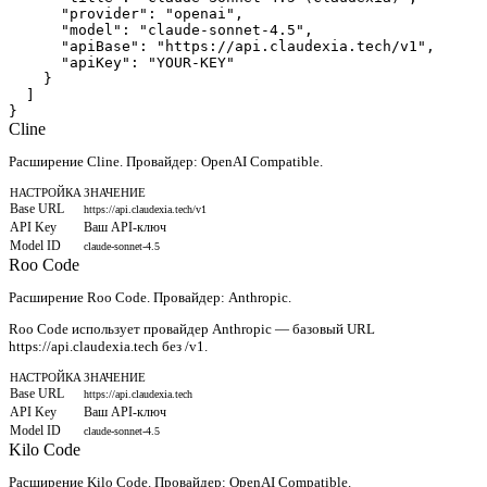
      "provider": "openai",

      "model": "claude-sonnet-4.5",

      "apiBase": "https://api.claudexia.tech/v1",

      "apiKey": "YOUR-KEY"

    }

  ]

}
Cline
Расширение Cline. Провайдер: OpenAI Compatible.
НАСТРОЙКА
ЗНАЧЕНИЕ
Base URL
https://api.claudexia.tech/v1
API Key
Ваш API-ключ
Model ID
claude-sonnet-4.5
Roo Code
Расширение Roo Code. Провайдер: Anthropic.
Roo Code использует провайдер Anthropic — базовый URL
https://api.claudexia.tech без /v1.
НАСТРОЙКА
ЗНАЧЕНИЕ
Base URL
https://api.claudexia.tech
API Key
Ваш API-ключ
Model ID
claude-sonnet-4.5
Kilo Code
Расширение Kilo Code. Провайдер: OpenAI Compatible.