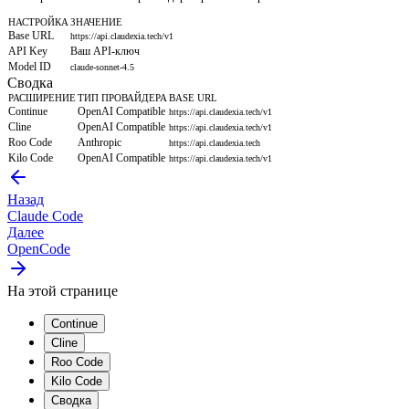
НАСТРОЙКА
ЗНАЧЕНИЕ
Base URL
https://api.claudexia.tech/v1
API Key
Ваш API-ключ
Model ID
claude-sonnet-4.5
Сводка
РАСШИРЕНИЕ
ТИП ПРОВАЙДЕРА
BASE URL
Continue
OpenAI Compatible
https://api.claudexia.tech/v1
Cline
OpenAI Compatible
https://api.claudexia.tech/v1
Roo Code
Anthropic
https://api.claudexia.tech
Kilo Code
OpenAI Compatible
https://api.claudexia.tech/v1
Назад
Claude Code
Далее
OpenCode
На этой странице
Continue
Cline
Roo Code
Kilo Code
Сводка