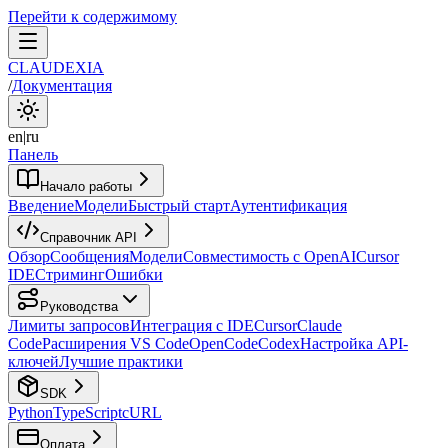
Перейти к содержимому
CLAUDEXIA
/
Документация
en
|
ru
Панель
Начало работы
Введение
Модели
Быстрый старт
Аутентификация
Справочник API
Обзор
Сообщения
Модели
Совместимость с OpenAI
Cursor
IDE
Стриминг
Ошибки
Руководства
Лимиты запросов
Интеграция с IDE
Cursor
Claude
Code
Расширения VS Code
OpenCode
Codex
Настройка API-
ключей
Лучшие практики
SDK
Python
TypeScript
cURL
Оплата